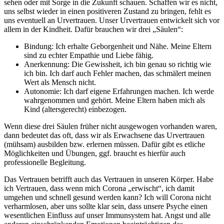
sehen oder mit Sorge in die Zukunft schauen. Schaffen wir es nicht,
uns selbst wieder in einen positiveren Zustand zu bringen, fehlt es
uns eventuell an Urvertrauen. Unser Urvertrauen entwickelt sich vor
allem in der Kindheit. Dafür brauchen wir drei „Säulen“:
Bindung: Ich erhalte Geborgenheit und Nähe. Meine Eltern
sind zu echter Empathie und Liebe fähig.
Anerkennung: Die Gewissheit, ich bin genau so richtig wie
ich bin. Ich darf auch Fehler machen, das schmälert meinen
Wert als Mensch nicht.
Autonomie: Ich darf eigene Erfahrungen machen. Ich werde
wahrgenommen und gehört. Meine Eltern haben mich als
Kind (altersgerecht) einbezogen.
Wenn diese drei Säulen früher nicht ausgewogen vorhanden waren,
dann bedeutet das oft, dass wir als Erwachsene das Urvertrauen
(mühsam) ausbilden bzw. erlernen müssen. Dafür gibt es etliche
Möglichkeiten und Übungen, ggf. braucht es hierfür auch
professionelle Begleitung.
Das Vertrauen betrifft auch das Vertrauen in unseren Körper. Habe
ich Vertrauen, dass wenn mich Corona „erwischt“, ich damit
umgehen und schnell gesund werden kann? Ich will Corona nicht
verharmlosen, aber uns sollte klar sein, dass unsere Psyche einen
wesentlichen Einfluss auf unser Immunsystem hat. Angst und alle