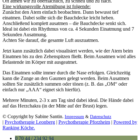
Oft atmen wir zu oberflächlich, zu schnell und zu flach.
Eine wirkungsvolle Atemübung ist folgende:
Zunächst den Atem einfach beobachten. Dann bewusst tief
einatmen. Dabei sollte sich die Bauchdecke leicht heben.
Anschließend komplett ausatmen – die Bauchdecke senkt sich.
Ideal ist dabei ein Rhythmus von ca. 4 Sekunden Einatmung und 7
Sekunden Ausatmung.
Achten Sie darauf, die gesamte Luft auszuatmen.
Jetzt kann zusätzlich dabei visualisiert werden, wie der Atem beim
Einatmen bis zu den Zehenspitzen fließt. Beim Ausatmen wird alles
Belastende im Körper mit ausgeatmet.
Das Einatmen sollte immer durch die Nase erfolgen. Gleichzeitig
kann die Zunge an den Gaumen gelegt werden. Beim Ausatmen
sollten Sie zusätzlich summen oder tönen (z. B. das „OM“ oder
einfach nur „AAA“ eignet sich hierfür).
Mehrere Minuten, 2-3 x am Tag sind dabei ideal. Die Hände dabei
auf das Herzchakra (in der Mitte auf der Brust) legen.
© Copyright by Sabine Santin.
Impressum
&
Datenschutz
|
Psychotherapie Leonberg
|
Psychotherapie Pforzheim
|
Powered by
Ranking Köche.
0 70 44 / 234 92 94