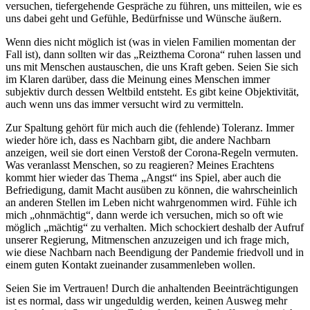
versuchen, tiefergehende Gespräche zu führen, uns mitteilen, wie es
uns dabei geht und Gefühle, Bedürfnisse und Wünsche äußern.
Wenn dies nicht möglich ist (was in vielen Familien momentan der
Fall ist), dann sollten wir das „Reizthema Corona“ ruhen lassen und
uns mit Menschen austauschen, die uns Kraft geben. Seien Sie sich
im Klaren darüber, dass die Meinung eines Menschen immer
subjektiv durch dessen Weltbild entsteht. Es gibt keine Objektivität,
auch wenn uns das immer versucht wird zu vermitteln.
Zur Spaltung gehört für mich auch die (fehlende) Toleranz. Immer
wieder höre ich, dass es Nachbarn gibt, die andere Nachbarn
anzeigen, weil sie dort einen Verstoß der Corona-Regeln vermuten.
Was veranlasst Menschen, so zu reagieren? Meines Erachtens
kommt hier wieder das Thema „Angst“ ins Spiel, aber auch die
Befriedigung, damit Macht ausüben zu können, die wahrscheinlich
an anderen Stellen im Leben nicht wahrgenommen wird. Fühle ich
mich „ohnmächtig“, dann werde ich versuchen, mich so oft wie
möglich „mächtig“ zu verhalten. Mich schockiert deshalb der Aufruf
unserer Regierung, Mitmenschen anzuzeigen und ich frage mich,
wie diese Nachbarn nach Beendigung der Pandemie friedvoll und in
einem guten Kontakt zueinander zusammenleben wollen.
Seien Sie im Vertrauen! Durch die anhaltenden Beeinträchtigungen
ist es normal, dass wir ungeduldig werden, keinen Ausweg mehr