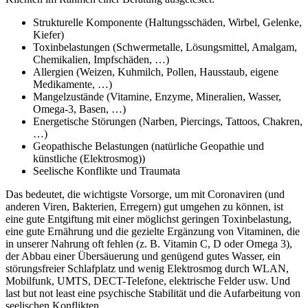
Strukturelle Komponente (Haltungsschäden, Wirbel, Gelenke,
Kiefer)
Toxinbelastungen (Schwermetalle, Lösungsmittel, Amalgam,
Chemikalien, Impfschäden, …)
Allergien (Weizen, Kuhmilch, Pollen, Hausstaub, eigene
Medikamente, …)
Mangelzustände (Vitamine, Enzyme, Mineralien, Wasser,
Omega-3, Basen, …)
Energetische Störungen (Narben, Piercings, Tattoos, Chakren,
…)
Geopathische Belastungen (natürliche Geopathie und
künstliche (Elektrosmog))
Seelische Konflikte und Traumata
Das bedeutet, die wichtigste Vorsorge, um mit Coronaviren (und
anderen Viren, Bakterien, Erregern) gut umgehen zu können, ist
eine gute Entgiftung mit einer möglichst geringen Toxinbelastung,
eine gute Ernährung und die gezielte Ergänzung von Vitaminen, die
in unserer Nahrung oft fehlen (z. B. Vitamin C, D oder Omega 3),
der Abbau einer Übersäuerung und genügend gutes Wasser, ein
störungsfreier Schlafplatz und wenig Elektrosmog durch WLAN,
Mobilfunk, UMTS, DECT-Telefone, elektrische Felder usw. Und
last but not least eine psychische Stabilität und die Aufarbeitung von
seelischen Konflikten.