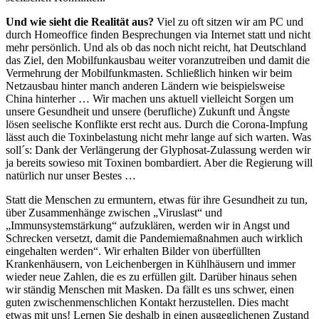
Und wie sieht die Realität aus?
Viel zu oft sitzen wir am PC und
durch Homeoffice finden Besprechungen via Internet statt und nicht
mehr persönlich. Und als ob das noch nicht reicht, hat Deutschland
das Ziel, den Mobilfunkausbau weiter voranzutreiben und damit die
Vermehrung der Mobilfunkmasten. Schließlich hinken wir beim
Netzausbau hinter manch anderen Ländern wie beispielsweise
China hinterher … Wir machen uns aktuell vielleicht Sorgen um
unsere Gesundheit und unsere (berufliche) Zukunft und Ängste
lösen seelische Konflikte erst recht aus. Durch die Corona-Impfung
lässt auch die Toxinbelastung nicht mehr lange auf sich warten. Was
soll´s: Dank der Verlängerung der Glyphosat-Zulassung werden wir
ja bereits sowieso mit Toxinen bombardiert. Aber die Regierung will
natürlich nur unser Bestes …
Statt die Menschen zu ermuntern, etwas für ihre Gesundheit zu tun,
über Zusammenhänge zwischen „Viruslast“ und
„Immunsystemstärkung“ aufzuklären, werden wir in Angst und
Schrecken versetzt, damit die Pandemiemaßnahmen auch wirklich
eingehalten werden“. Wir erhalten Bilder von überfüllten
Krankenhäusern, von Leichenbergen in Kühlhäusern und immer
wieder neue Zahlen, die es zu erfüllen gilt. Darüber hinaus sehen
wir ständig Menschen mit Masken. Da fällt es uns schwer, einen
guten zwischenmenschlichen Kontakt herzustellen. Dies macht
etwas mit uns! Lernen Sie deshalb in einen ausgeglichenen Zustand