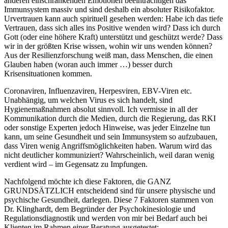
anderen einschränkenden Emotionen beeinträchtigen das
Immunsystem massiv und sind deshalb ein absoluter Risikofaktor.
Urvertrauen kann auch spirituell gesehen werden: Habe ich das tiefe
Vertrauen, dass sich alles ins Positive wenden wird? Dass ich durch
Gott (oder eine höhere Kraft) unterstützt und geschützt werde? Dass
wir in der größten Krise wissen, wohin wir uns wenden können?
Aus der Resilienzforschung weiß man, dass Menschen, die einen
Glauben haben (woran auch immer …) besser durch
Krisensituationen kommen.
Coronaviren, Influenzaviren, Herpesviren, EBV-Viren etc.
Unabhängig, um welchen Virus es sich handelt, sind
Hygienemaßnahmen absolut sinnvoll. Ich vermisse in all der
Kommunikation durch die Medien, durch die Regierung, das RKI
oder sonstige Experten jedoch Hinweise, was jeder Einzelne tun
kann, um seine Gesundheit und sein Immunsystem so aufzubauen,
dass Viren wenig Angriffsmöglichkeiten haben. Warum wird das
nicht deutlicher kommuniziert? Wahrscheinlich, weil daran wenig
verdient wird – im Gegensatz zu Impfungen.
Nachfolgend möchte ich diese Faktoren, die GANZ
GRUNDSÄTZLICH entscheidend sind für unsere physische und
psychische Gesundheit, darlegen. Diese 7 Faktoren stammen von
Dr. Klinghardt, dem Begründer der Psychokinesiologie und
Regulationsdiagnostik und werden von mir bei Bedarf auch bei
Klienten im Rahmen einer Beratung ausgetestet: